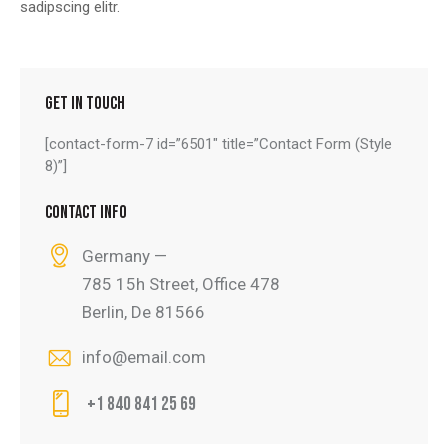
sadipscing elitr.
GET IN TOUCH
[contact-form-7 id=”6501″ title=”Contact Form (Style
8)”]
CONTACT INFO
Germany —
785 15h Street, Office 478
Berlin, De 81566
info@email.com
+1 840 841 25 69